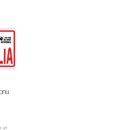
cinu
ec un