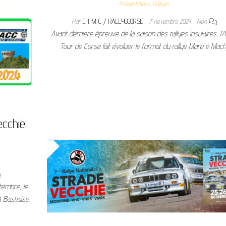
Présentations Rallyes
Par
CH. M-C / RALLYECORSE
7 novembre 2024
Non
Avant dernière épreuve de la saison des rallyes insulaires, l
Tour de Corse fait évoluer le format du rallye Mare è Mach
ecchie
tembre, le
 Bastiaise.