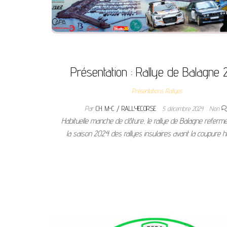
Présentation : Rallye de Balagne
Présentations Rallyes
Par
CH. M-C / RALLYECORSE
5 décembre 2024
Non
Habituelle manche de clôture, le rallye de Balagne referme 
la saison 2024 des rallyes insulaires avant la coupure hi