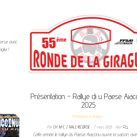
Corse avec
glia !
Présentation – Rallye di u Paese Aiac
2025
Présentations Rallyes
Par
CH. M-C / RALLYECORSE
7 mars 2025
Non
Cette année le rallye du Paese Aiaccinu ouvre la saison, av