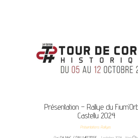
Présentation – Rallye du Fium’Or
Castellu 2024
Présentations Rallyes
Par
CH. M-C / RALLYECORSE
1 octobre 2024
Non