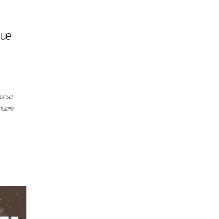
que
Corse
uelle