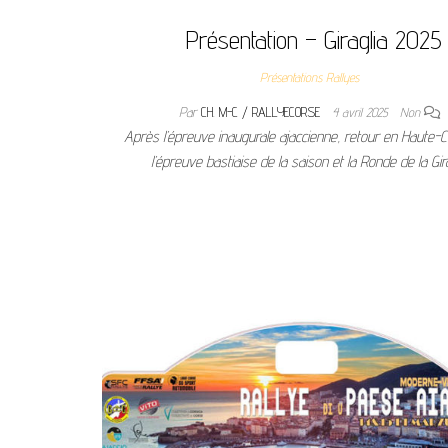
Présentation – Giraglia 2025
Présentations Rallyes
Par
CH. M-C / RALLYECORSE
4 avril 2025
Non
Après l’épreuve inaugurale ajaccienne, retour en Haute-
l’épreuve bastiaise de la saison et la Ronde de la Gira