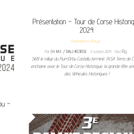
Présentation – Tour de Corse Histori
2024
Présentations Rallyes
Par
CH. M-C / RALLYECORSE
2 octobre 2024
Non
Sitôt le rallye du Fium’Orbu Castellu terminé, l’ASA Terre de 
enchaine avec le Tour de Corse Historique, la grande fête ann
des Véhicules Historiques !
bu –