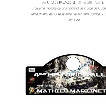
Par
CH. M-C / RALLYECORSE
24 mai 2025
Non
Troisième manche du Championnat de France de la spécia
Terre d’Aleria est la seule épreuve sur cette surface au 
insulaire.