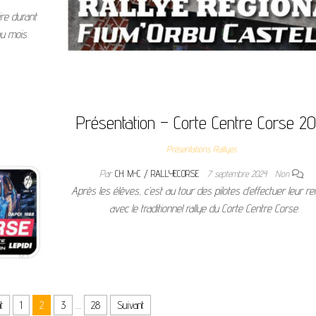
ire durant
au mois
Présentation – Corte Centre Corse 2
Présentations Rallyes
Par
CH. M-C / RALLYECORSE
7 septembre 2024
Non
Après les élèves, c’est au tour des pilotes d’effectuer leur re
avec le traditionnel rallye du Corte Centre Corse.
t
1
2
3
…
28
Suivant