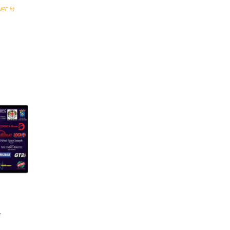
er la
4