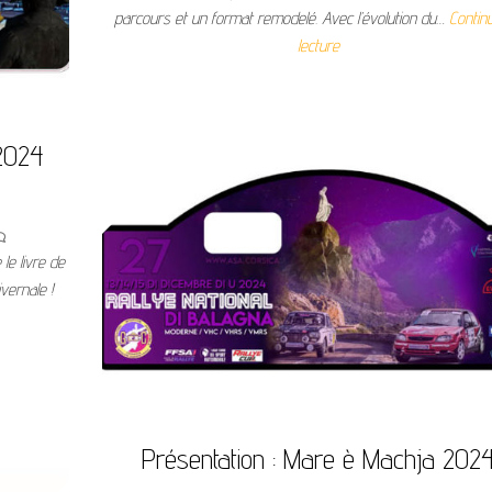
parcours et un format remodelé. Avec l’évolution du…
Continu
lecture
 2024
le livre de
vernale !
Présentation : Mare è Machja 202