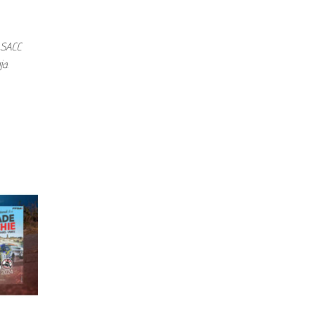
’ASACC
ja.