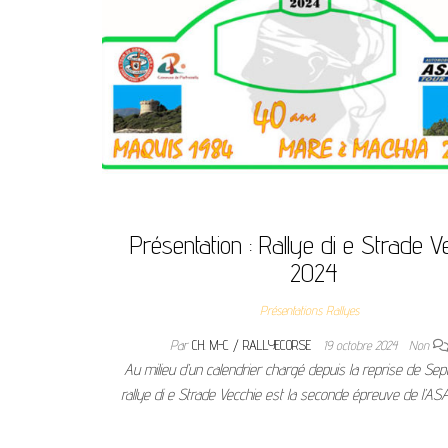
Présentation : Rallye di e Strade V
2024
Présentations Rallyes
Par
CH. M-C / RALLYECORSE
19 octobre 2024
Non
Au milieu d’un calendrier chargé depuis la reprise de Sep
rallye di e Strade Vecchie est la seconde épreuve de l’ASA