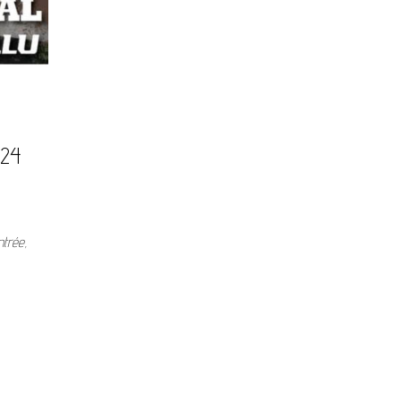
024
ntrée,