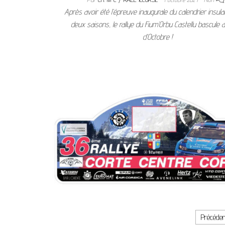
Après avoir été l’épreuve inaugurale du calendrier insula
deux saisons, le rallye du Fium’Orbu Castellu bascule 
d’Octobre !
Pagination des publications
Précéden