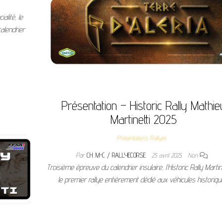
lité, le
calendrier
Présentation – Historic Rally Mathie
Martinetti 2025
Présentations Rallyes
Par
CH. M-C / RALLYECORSE
25 avril 2025
Non
Troisième épreuve du calendrier insulaire, l’Historic Rally Martin
le premier rallye entièrement dédié aux véhicules historiqu