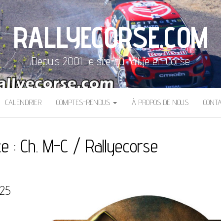
RALLYECORSE.COM
Depuis 2001, le site du rallye en Corse
CALENDRIER
COMPTES-RENDUS
À PROPOS DE NOUS
CONT
ce :
Ch. M-C / Rallyecorse
025