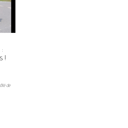
 :
s !
côté de