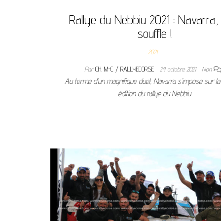
Rallye du Nebbiu 2021 : Navarra,
souffle !
2021
Par
CH. M-C / RALLYECORSE
24 octobre 2021
Non
Au terme d’un magnifique duel, Navarra s’impose sur la
édition du rallye du Nebbiu.