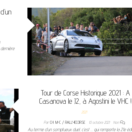
 d’un
 dernière
Tour de Corse Historique 2021 : A
Casanova le J2, à Agostini le VHC !
2021
Par
CH. M-C / RALLYECORSE
10 octobre 2021
Non
Au terme d’un somptueux duel, c’est … qui remporte la 21e édi