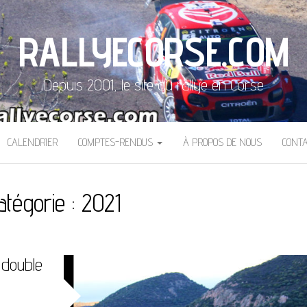
RALLYECORSE.COM
Depuis 2001, le site du rallye en Corse
CALENDRIER
COMPTES-RENDUS
À PROPOS DE NOUS
CONT
atégorie :
2021
 double