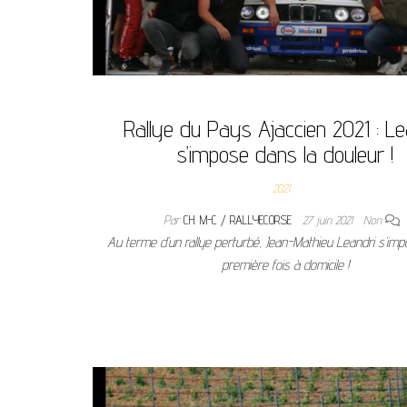
Rallye du Pays Ajaccien 2021 : Le
s’impose dans la douleur !
2021
Par
CH. M-C / RALLYECORSE
27 juin 2021
Non
Au terme d’un rallye perturbé, Jean-Mathieu Leandri s’imp
première fois à domicile !