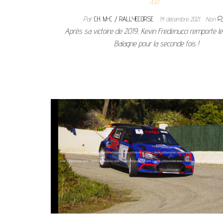
2021
Par
CH. M-C / RALLYECORSE
14 décembre 2021
Non
Après sa victoire de 2019, Kevin Fredenucci remporte le 
Balagne pour la seconde fois !