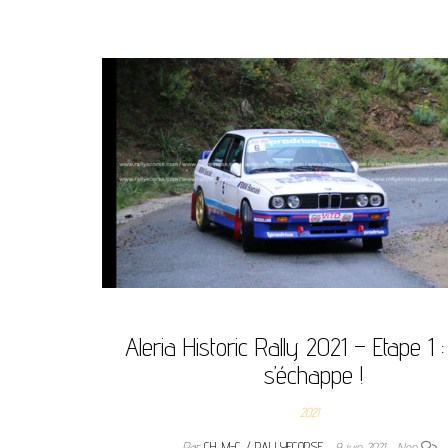
Aleria Historic Rally 2021 – Etape 1 : 
s’échappe !
2021
Par
CH. M-C / RALLYECORSE
9 juin 2021
Non