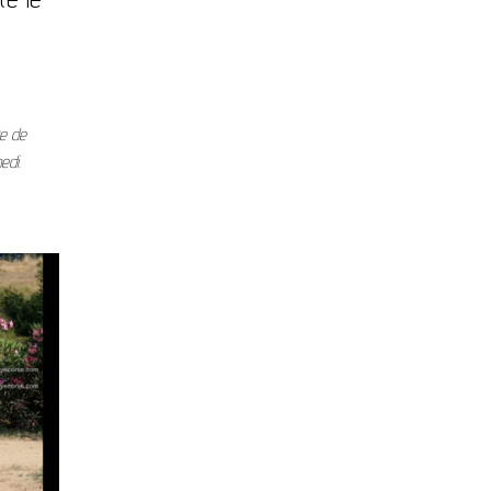
re de
edi.