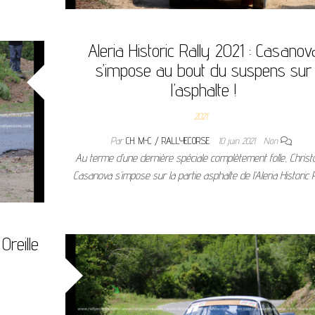
Aleria Historic Rally 2021 : Casanov
s’impose au bout du suspens sur
l’asphalte !
2021
Par
CH. M-C / RALLYECORSE
10 juin 2021
Non
Au terme d’une dernière spéciale complètement folle, Chris
Casanova s’impose sur la partie asphalte de l’Aleria Historic R
Oreille