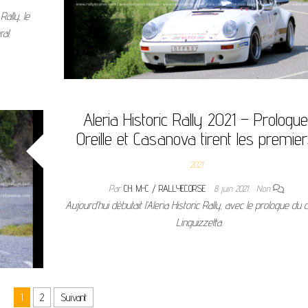
ally, le
al.
Aleria Historic Rally 2021 – Prologue
Oreille et Casanova tirent les premier
2021
Par
CH. M-C / RALLYECORSE
8 juin 2021
Non
Aujourd’hui débutait l’Aleria Historic Rally, avec le prologue du 
Linguizzetta.
1
2
Suivant