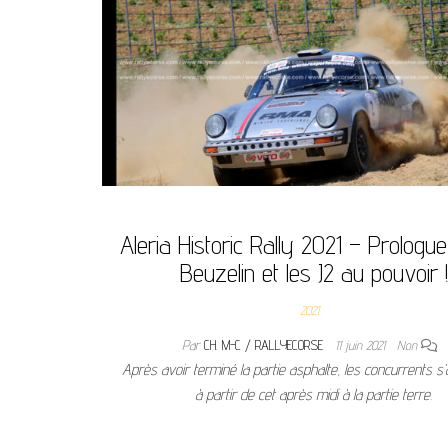
Aleria Historic Rally 2021 – Prologue 
Beuzelin et les J2 au pouvoir !
2021
Par
CH. M-C / RALLYECORSE
11 juin 2021
Non
Après avoir terminé la partie asphalte, les concurrents s’
à partir de cet après midi à la partie terre.