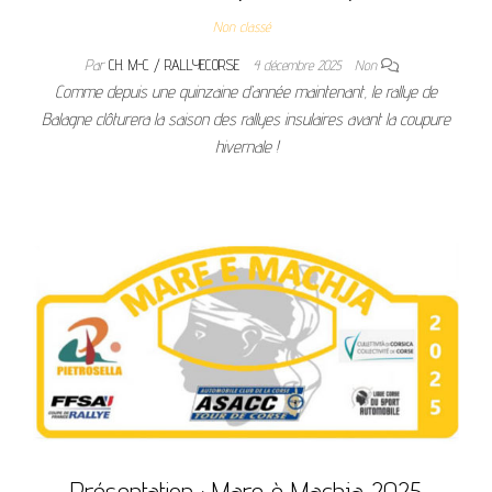
Non classé
Par
CH. M-C / RALLYECORSE
4 décembre 2025
Non
Comme depuis une quinzaine d’année maintenant, le rallye de
Balagne clôturera la saison des rallyes insulaires avant la coupure
hivernale !
Présentation : Mare è Machja 2025