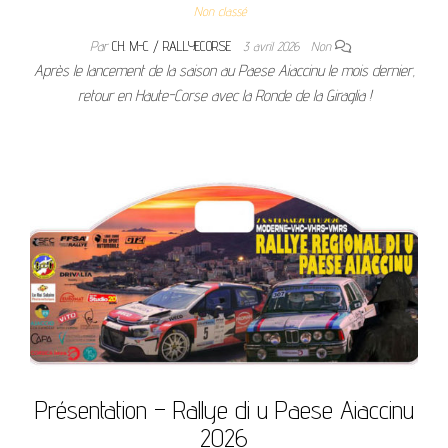
Non classé
Par
CH. M-C / RALLYECORSE
3 avril 2026
Non
Après le lancement de la saison au Paese Aiaccinu le mois dernier,
retour en Haute-Corse avec la Ronde de la Giraglia !
Présentation – Rallye di u Paese Aiaccinu
2026