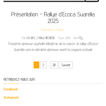
Présentation – Rallye d’Eccica Suarella
2025
Présentations Rallyes
Par
CH. M-C / RALLYECORSE
9 juin 2025
Non
Troisième épreuve asphalte Moderne de la saison, le rallye d’Eccica-
Suarella sera la dernière épreuve avant la coupure estivale.
Pagination des publications
1
2
…
28
Suivant
RETROUVEZ-NOUS SUR
Facebook
Instagram