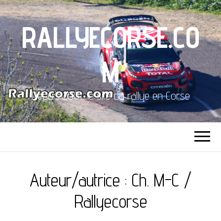
RALLYECORSE.CO
M
Depuis 2001, le site du rallye en Corse
Auteur/autrice :
Ch. M-C /
Rallyecorse