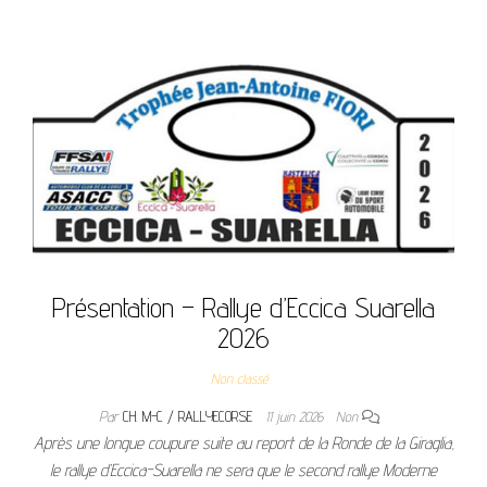
Présentation – Rallye d’Eccica Suarella
2026
Non classé
Par
CH. M-C / RALLYECORSE
11 juin 2026
Non
Après une longue coupure suite au report de la Ronde de la Giraglia,
le rallye d’Eccica-Suarella ne sera que le second rallye Moderne