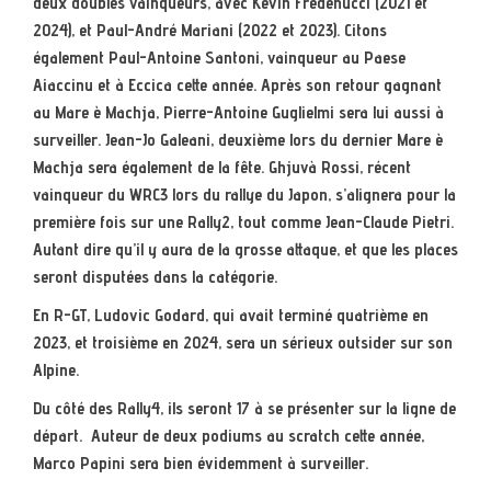
deux doubles vainqueurs, avec Kevin Fredenucci (2021 et
2024), et Paul-André Mariani (2022 et 2023). Citons
également Paul-Antoine Santoni, vainqueur au Paese
Aiaccinu et à Eccica cette année. Après son retour gagnant
au Mare è Machja, Pierre-Antoine Guglielmi sera lui aussi à
surveiller. Jean-Jo Galeani, deuxième lors du dernier Mare è
Machja sera également de la fête. Ghjuvà Rossi, récent
vainqueur du WRC3 lors du rallye du Japon, s’alignera pour la
première fois sur une Rally2, tout comme Jean-Claude Pietri.
Autant dire qu’il y aura de la grosse attaque, et que les places
seront disputées dans la catégorie.
En R-GT, Ludovic Godard, qui avait terminé quatrième en
2023, et troisième en 2024, sera un sérieux outsider sur son
Alpine.
Du côté des Rally4, ils seront 17 à se présenter sur la ligne de
départ. Auteur de deux podiums au scratch cette année,
Marco Papini sera bien évidemment à surveiller.