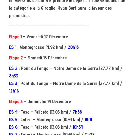
En VMRS ils seront 5 à prendre le départ. Triple vainqueur de
la catégorie à la Giraglia, Yvan Bert aura la faveur des
pronostics.
——————————————————————
Etape 1
– Vendredi 12 Décembre
ES 1
: Montegrosso (4,92 km) /
20h18
Etape 2
– Samedi 13 Décembre
ES 2
: Pont du Fango – Notre Dame de la Serra (27,77 km) /
8h53
ES 3
: Pont du Fango – Notre Dame de la Serra (27,77 km) /
12h16
Etape 3
– Dimanche 14 Décembre
ES 4
: Tesa – Feliceto (13,05 km) /
7h38
ES 5
: Cateri – Montegrosso (10,41 km) /
8h11
ES 6
: Tesa – Feliceto (13,05 km) /
10h54
ES 7
: Cateri – Montegrosso (10,41 km) /
11h27