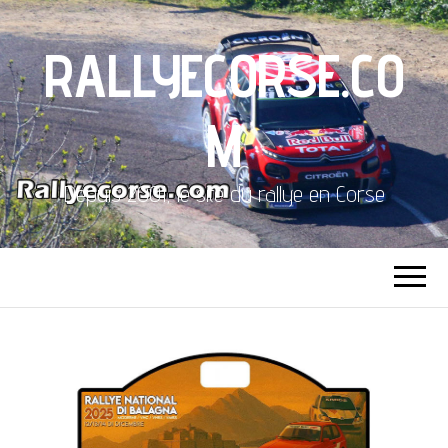
RALLYECORSE.CO
M
Depuis 2001, le site du rallye en Corse