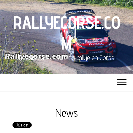
RALLYECORSE.CO
M
Depuis 2001, le site du rallye en Corse
News