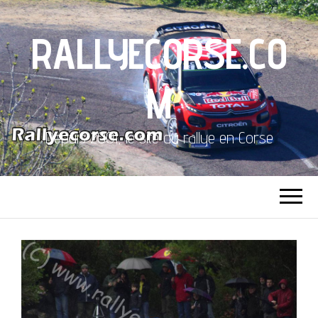
RALLYECORSE.CO
M
Depuis 2001, le site du rallye en Corse