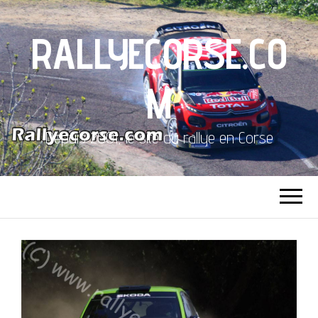
RALLYECORSE.CO
M
Depuis 2001, le site du rallye en Corse