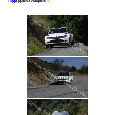
Lappi
(galerie complète
ici
)