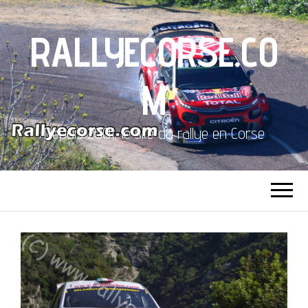
RALLYECORSE.CO
M
Depuis 2001, le site du rallye en Corse