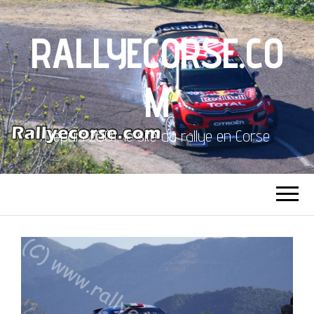
RALLYECORSE.CO
M
Depuis 2001, le site du rallye en Corse