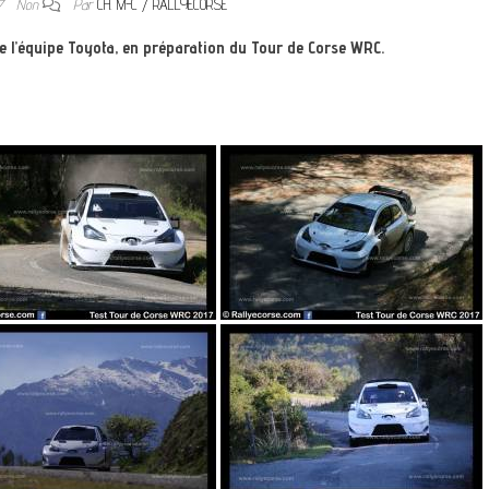
17
Non
Par
CH. M-C / RALLYECORSE
 l’équipe Toyota, en préparation du Tour de Corse WRC.