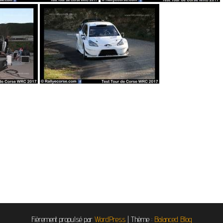
Fièrement propulsé par
WordPress
|
Thème :
Balanced Blog