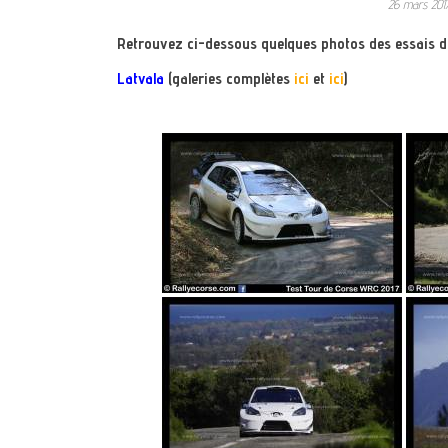
26 mars 20
Retrouvez ci-dessous quelques photos des essais de
Latvala
(galeries complètes
ici
et
ici
)