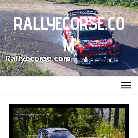
RALLYECORSE.CO
M
Depuis 2001, le site du rallye en Corse