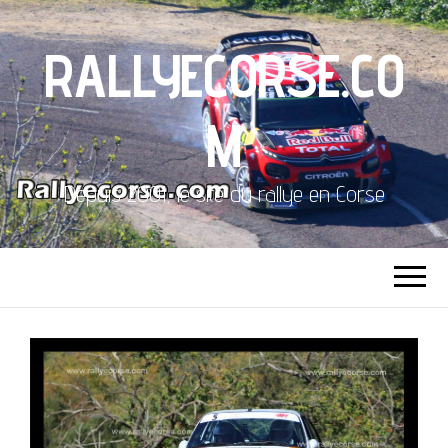
RALLYECORSE.CO
M
Depuis 2001, le site du rallye en Corse