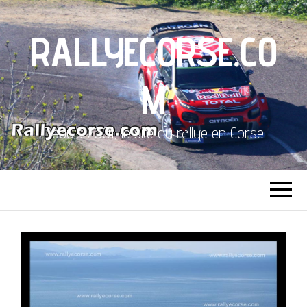
RALLYECORSE.CO
M
Depuis 2001, le site du rallye en Corse