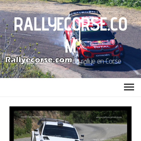
RALLYECORSE.CO
M
Depuis 2001, le site du rallye en Corse