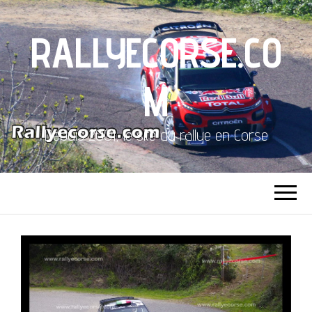
RALLYECORSE.CO
M
Depuis 2001, le site du rallye en Corse