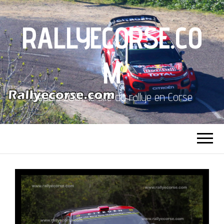
RALLYECORSE.CO
M
Depuis 2001, le site du rallye en Corse