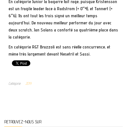
En catégorie Junior la bagarre fait rage, puisque Kristensson
est un fragile leader face à Radstrom (+ 0″4), et Tannert (+
6″6). Ils ont tout les trois signé un meilleur temps
aujourd’hui. De nouveau meilleur performer du jour avec
deux scratch, Jan Solans a conforté sa quatrième place dans
la catégorie.
En catégorie RGT Brazzoli est sans réelle concurrence, et
mène très largement devant Nesetril et Sassi.
Catégorie
2019
RETROUVEZ-NOUS SUR