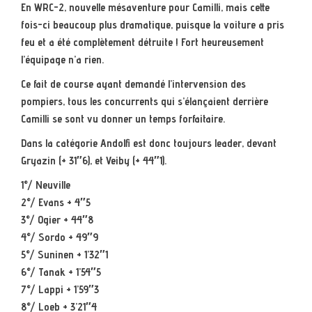
En WRC-2, nouvelle mésaventure pour Camilli, mais cette
fois-ci beaucoup plus dramatique, puisque la voiture a pris
feu et a été complètement détruite ! Fort heureusement
l’équipage n’a rien.
Ce fait de course ayant demandé l’intervension des
pompiers, tous les concurrents qui s’élançaient derrière
Camilli se sont vu donner un temps forfaitaire.
Dans la catégorie Andolfi est donc toujours leader, devant
Gryazin (+ 31″6), et Veiby (+ 44″1).
1°/ Neuville
2°/ Evans + 4″5
3°/ Ogier + 44″8
4°/ Sordo + 49″9
5°/ Suninen + 1’32″1
6°/ Tanak + 1’54″5
7°/ Lappi + 1’59″3
8°/ Loeb + 3’21″4