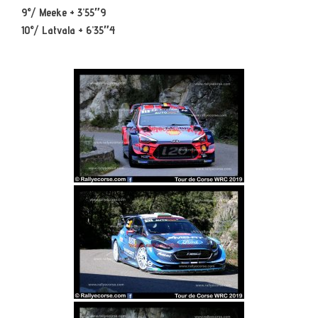
9°/ Meeke + 3’55″9
10°/ Latvala + 6’35″4