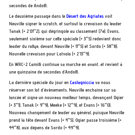
secondes de Andolfi.
Le deuxième passage dans le
Désert des Agriates
voit
Neuville signer le scratch, et surtout la crevaison du leader
Tanak (+ 2’01″2), qui dégringole au classement (7e). Evans,
seulement sixième sur cette spéciale (+ 3″5) redevient donc
leader du rallye, devant Neuville (+ 11″5) et Sordo (+ 38″8).
Nouvelle crevaison pour Latvala (+ 2’13″9).
En WRC-2 Camilli continue sa marche en avant, et revient à
une quinzaine de secondes d’Andolfi.
La dernière spéciale du jour en
Castagniccia
va nous
réserver son lot d’évènements. Neuville enchaine sur sa
lancée et signe un nouveau meilleur temps, devançant Ogier
(+ 3″1), Tanak (+ 9″9), Meeke (+ 12″9), et Evans (+ 16″0).
Nouveau changement de leader au général, puisque Neuville
prend la tête devant Evans (+ 4″5). Ogier passe troisième (+
44″8), aux dépens de Sordo (+ 49″9).