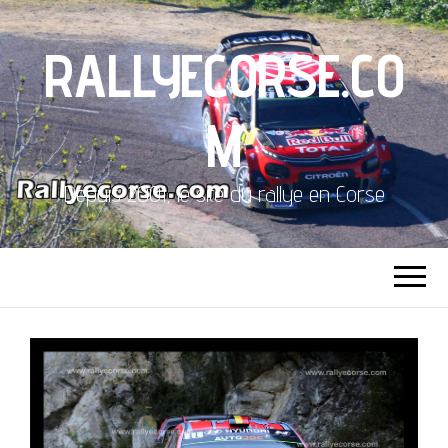
RALLYECORSE.CO
M
Depuis 2001, le site du rallye en Corse