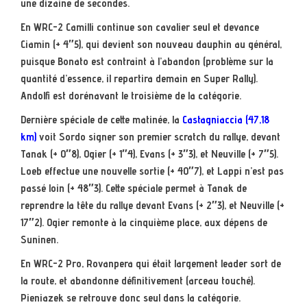
une dizaine de secondes.
En WRC-2 Camilli continue son cavalier seul et devance
Ciamin (+ 4″5), qui devient son nouveau dauphin au général,
puisque Bonato est contraint à l’abandon (problème sur la
quantité d’essence, il repartira demain en Super Rally).
Andolfi est dorénavant le troisième de la catégorie.
Dernière spéciale de cette matinée, la
Castagniaccia (47,18
km)
voit Sordo signer son premier scratch du rallye, devant
Tanak (+ 0″8), Ogier (+ 1″4), Evans (+ 3″3), et Neuville (+ 7″5).
Loeb effectue une nouvelle sortie (+ 40″7), et Lappi n’est pas
passé loin (+ 48″3). Cette spéciale permet à Tanak de
reprendre la tête du rallye devant Evans (+ 2″3), et Neuville (+
17″2). Ogier remonte à la cinquième place, aux dépens de
Suninen.
En WRC-2 Pro, Rovanpera qui était largement leader sort de
la route, et abandonne définitivement (arceau touché).
Pieniazek se retrouve donc seul dans la catégorie.