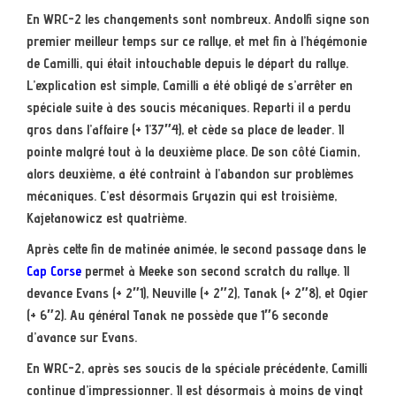
En WRC-2 les changements sont nombreux. Andolfi signe son
premier meilleur temps sur ce rallye, et met fin à l’hégémonie
de Camilli, qui était intouchable depuis le départ du rallye.
L’explication est simple, Camilli a été obligé de s’arrêter en
spéciale suite à des soucis mécaniques. Reparti il a perdu
gros dans l’affaire (+ 1’37″4), et cède sa place de leader. Il
pointe malgré tout à la deuxième place. De son côté Ciamin,
alors deuxième, a été contraint à l’abandon sur problèmes
mécaniques. C’est désormais Gryazin qui est troisième,
Kajetanowicz est quatrième.
Après cette fin de matinée animée, le second passage dans le
Cap Corse
permet à Meeke son second scratch du rallye. Il
devance Evans (+ 2″1), Neuville (+ 2″2), Tanak (+ 2″8), et Ogier
(+ 6″2). Au général Tanak ne possède que 1″6 seconde
d’avance sur Evans.
En WRC-2, après ses soucis de la spéciale précédente, Camilli
continue d’impressionner. Il est désormais à moins de vingt