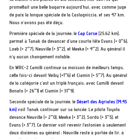
promettait une belle bagarre aujourd’hui, avec comme juge
de paix la longue spéciale de la Castagniccia, et ses 47 km.
Nous n’avons pas été déçu.
Première spéciale de la journée, le
Cap Corse
(25,62 km),
permet à Tanak de devancer d’une courte tête Evans (+ 0″6),
Loeb (+ 2″7), Neuville (+ 3″2), et Meeke (+ 4″2). Au général il
n’y aucun changement notable.
En WRC-2 Camilli continue sa moisson de meilleurs temps,
cette fois-ci devant Veiby (+1″6) et Ciamin (+ 5″7). Au général
de la catégorie c’est un triplé français, avec Camilli devant
Bonato (+ 26″1) et Ciamin (+ 51″9).
Seconde spéciale de la journée, le
Désert des Agriates (14,45
km)
voit Tanak continuer sur sa lancée. Le pilote Toyota
devance Neuville (+ 2″0), Meeke (+ 3″2), Sordo (+ 3″5), et
Evans (+ 3″7). Ce dernier voit revenir l’estonien à seulement
deux dixièmes au général ; Neuville reste à portée de tir, à