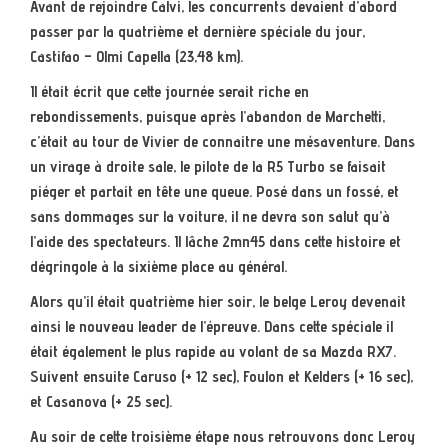
Avant de rejoindre Calvi, les concurrents devaient d’abord
passer par la quatrième et dernière spéciale du jour,
Castifao – Olmi Capella (23,48 km).
Il était écrit que cette journée serait riche en
rebondissements, puisque après l’abandon de Marchetti,
c’était au tour de Vivier de connaitre une mésaventure. Dans
un virage à droite sale, le pilote de la R5 Turbo se faisait
piéger et partait en tête une queue. Posé dans un fossé, et
sans dommages sur la voiture, il ne devra son salut qu’à
l’aide des spectateurs. Il lâche 2mn45 dans cette histoire et
dégringole à la sixième place au général.
Alors qu’il était quatrième hier soir, le belge Leroy devenait
ainsi le nouveau leader de l’épreuve. Dans cette spéciale il
était également le plus rapide au volant de sa Mazda RX7.
Suivent ensuite Caruso (+ 12 sec), Foulon et Kelders (+ 16 sec),
et Casanova (+ 25 sec).
Au soir de cette troisième étape nous retrouvons donc Leroy