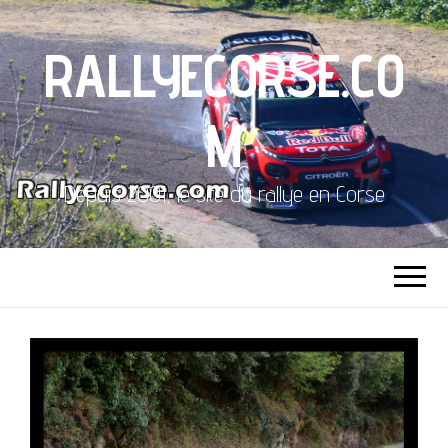
RALLYECORSE.CO
M
Depuis 2001, le site du rallye en Corse