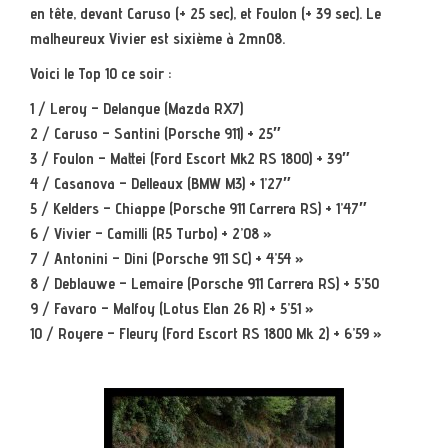
en tête, devant Caruso (+ 25 sec), et Foulon (+ 39 sec). Le
malheureux Vivier est sixième à 2mn08.
Voici le Top 10 ce soir :
1 / Leroy – Delangue (Mazda RX7)
2 / Caruso – Santini (Porsche 911) + 25″
3 / Foulon – Mattei (Ford Escort Mk2 RS 1800) + 39″
4 / Casanova – Delleaux (BMW M3) + 1’27″
5 / Kelders – Chiappe (Porsche 911 Carrera RS) + 1’47″
6 / Vivier – Camilli (R5 Turbo) + 2’08 »
7 / Antonini – Dini (Porsche 911 SC) + 4’54 »
8 / Deblauwe – Lemaire (Porsche 911 Carrera RS) + 5’50
9 / Favaro – Malfoy (Lotus Elan 26 R) + 5’51 »
10 / Royere – Fleury (Ford Escort RS 1800 Mk 2) + 6’59 »