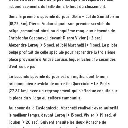
rebondissements de taille dans le haut du classement.
Dans la première spéciale du jour, Oletta – Col de San Stefano
(18,72, km), Pierre Foulon signait son premier scratch du
rallye (remontant ainsi au cinquième rang, aux dépends de
Christophe Casanova), devant Pierre Vivier (+ 2 sec),
Alexandre Leroy (+ 3 sec), et Joël Marchetti (+ 4 sec). Le pilote
belge profitait de cette spéciale pour reprendre la troisième
place provisoire à André Caruso, lequel lâchait 16 secondes
d’entrée de jeu.
La seconde spéciale du jour est un mythe, dont le nom
raisonne bien au-delà de notre île ; Querciolo – La Porta
(27,87 km), avec un regroupement qui s’effectue ensuite sur
la place du village au célèbre campanile.
Au coeur de la Castagniccia, Marchetti réalisait avec autorité
le meilleur temps, devant Leroy (+ 13 sec), Vivier (+ 19 sec), et
Foulon (+ 20 sec). Suivent ensuite les deux Porsche de