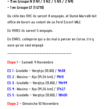
– 11 en Groupe N (1 N1 / 3 N2 / 5 N3 / 2 N4)
– 1 en Groupe GT (1 GT10)
Du côté des VHC ils seront 8 engagés, et Dumè Marcelli fait
office de favori au volant de sa Ford Escort Mk2.
En VHRS ils seront 5 engagés.
En ENRS, catégorie qui a du mal à percer en Corse, il n’y
aura qu’un seul engagé.
——————————————————————
Etape 1
– Samedi 9 Novembre
ES 1
: Gradello – Verghja (13,80) /
9h38
ES 2
: Masina – Aja (14,26 km) /
14h11
ES 3
: Gradello – Verghja (13,80) /
14h44
ES 4
: Masina – Aja (14,26 km) /
17h27
ES 5
: Gradello – Verghja (13,80) /
18h00
Etape 2
– Dimanche 10 Novembre