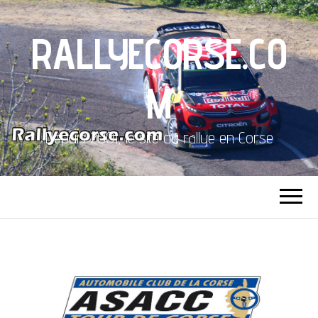
RALLYECORSE.CO
M
Depuis 2001, le site du rallye en Corse