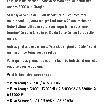
celle de Jean-Pierre et Jean-Marc Manzagol au début des
années 2000 à la Giraglia.
Si il n’y aura pas de R5 au départ, ce qui est très rare
maintenant, il y aura malgré tout une WRC aux mains de
Robert Simonetti ; une auto avec laquelle il a notamment
terminé 10e de la Giraglia et 12e du Corte Centre Corse cette
année.
Autres pilotes d’expérience, Patrick Langiani et Dédé Papini
animeront certainement ce rallye
Voilà qui nous promet donc un rallye très indécis, et une lutte
ouverte pour le podium.
Vo
ici le détail des catégories :
– 13 en Groupe R (2 R1 / 8 R2 / 3 R3)
– 15 en Groupe F2000 (1 F2000-11 / 2 F2000-12 / 6 F2000-13/
6 F2000-14)
– 12 en Groupe A (1 A6 / 9 A6K / 1 A7 / 1 A8W)