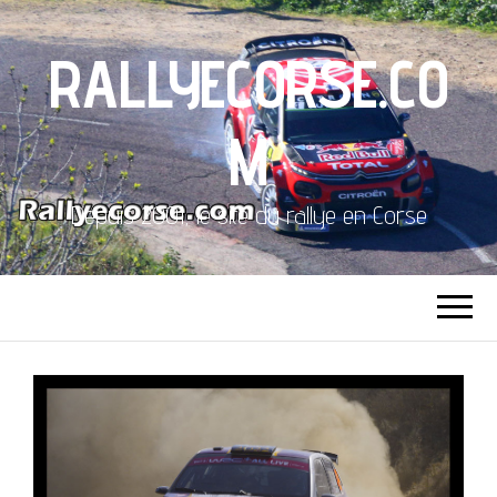
RALLYECORSE.CO
M
Depuis 2001, le site du rallye en Corse