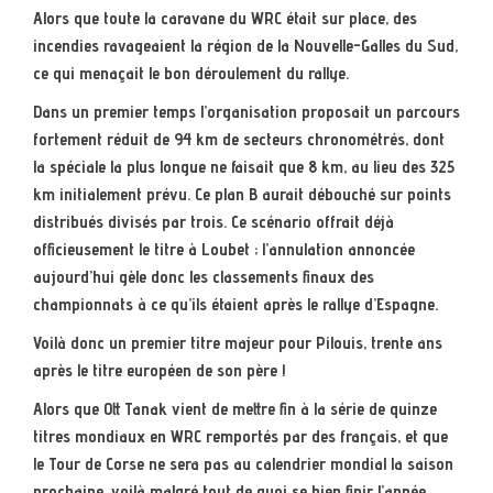
Alors que toute la caravane du WRC était sur place, des
incendies ravageaient la région de la Nouvelle-Galles du Sud,
ce qui menaçait le bon déroulement du rallye.
Dans un premier temps l’organisation proposait un parcours
fortement réduit de 94 km de secteurs chronométrés, dont
la spéciale la plus longue ne faisait que 8 km, au lieu des 325
km initialement prévu. Ce plan B aurait débouché sur points
distribués divisés par trois. Ce scénario offrait déjà
officieusement le titre à Loubet ; l’annulation annoncée
aujourd’hui gèle donc les classements finaux des
championnats à ce qu’ils étaient après le rallye d’Espagne.
Voilà donc un premier titre majeur pour Pilouis, trente ans
après le titre européen de son père !
Alors que Ott Tanak vient de mettre fin à la série de quinze
titres mondiaux en WRC remportés par des français, et que
le Tour de Corse ne sera pas au calendrier mondial la saison
prochaine, voilà malgré tout de quoi se bien finir l’année.