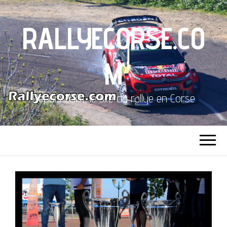
RALLYECORSE.CO
M
Depuis 2001, le site du rallye en Corse