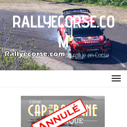
RALLYECORSE.CO
M
Depuis 2001, le site du rallye en Corse