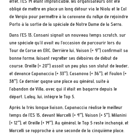
effet, l’ES 14 étant impraticable, les organisateurs ont été
obligé de mettre en place un long détour via le Niolu et le Col
de Vergio pour permettre à la caravane du rallye de rejoindre
Porto à la sortie de la spéciale de Notre Dame de la Serra.
Dans l’ES 13, Consani signait un nouveau temps scratch, sur
une spéciale qu’il avait eu l’occasion de parcourir lors du
Tour de Corse en ERC. Derrière lui, Vaison (+ 9″) confirmait sa
bonne forme, faisant regretter ses déboires de début de
course. Oreille (+ 20″) assoit un peu plus son statut de leader,
et devance Capanaccia (+ 33″), Casanova (+ 36″), et Foulon (+
38″). Ce dernier gagne une place au général, suite à
l’abandon de Villa, avec qui il était en bagarre depuis le
départ. Lafay, lui, intègre le Top 5.
Après la très longue liaison, Capanaccia réalise le meilleur
temps de l’ES 15, devant Marcelli (+ 4″), Vaison (+ 5″), Milanini
(+ 12″), et Oreille (+ 14″). Au général, le Top 5 reste inchangé, et
Marcelli se rapproche à une seconde de la cinquième place.