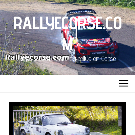
RALLYECORSE.CO
M
Depuis 2001, le site du rallye en Corse