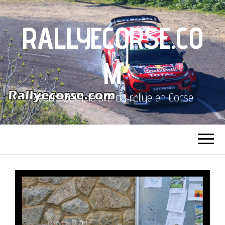
RALLYECORSE.CO
M
Depuis 2001, le site du rallye en Corse