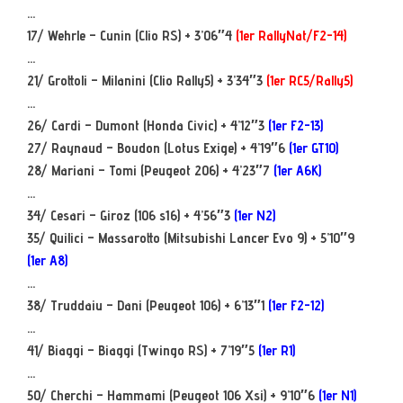
…
17/ Wehrle – Cunin (Clio RS) + 3’06″4
(1er RallyNat/F2-14)
…
21/ Grottoli – Milanini (Clio Rally5) + 3’34″3
(1er RC5/Rally5)
…
26/ Cardi – Dumont (Honda Civic) + 4’12″3
(1er F2-13)
27/ Raynaud – Boudon (Lotus Exige) + 4’19″6
(1er GT10)
28/ Mariani – Tomi (Peugeot 206) + 4’23″7
(1er A6K)
…
34/ Cesari – Giroz (106 s16) + 4’56″3
(1er N2)
35/ Quilici – Massarotto (Mitsubishi Lancer Evo 9) + 5’10″9
(1er A8)
…
38/ Truddaiu – Dani (Peugeot 106) + 6’13″1
(1er F2-12)
…
41/ Biaggi – Biaggi (Twingo RS) + 7’19″5
(1er R1)
…
50/ Cherchi – Hammami (Peugeot 106 Xsi) + 9’10″6
(1er N1)