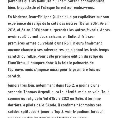
parcours que les habitués du Costa Serena connaissaient
bien, le spectacle et l’attaque furent au rendez-vous.
En Moderne, Jean-Philippe Quilichini, a pu capitaliser sur son
expérience du rallye de la côte des nacres (13e en 2017, 9e en
2018, et 8e en 2019) pour surprendre les autres favoris. Après
avoir roulé durant deux saisons en Italie, et fait ses
premières armes au volant d’une R5, il n’aura finalement
aucune chance à ses adversaires, en signant les trois temps
scratch du rallye. Pour cette première édition du rallye du
Fium’Orbu, il inaugure donc à la fois le palmarès de
l’épreuve, mais s’impose aussi pour la première fois au
scratch.
Jamais très loin, notamment dans l’ES 2, à moins d’une
seconde, Thomas Argenti aura tout tenté, mais en vain. Tout
comme au rally della Val d’Orcia 2021 en Italie, il termine
derrière le pilote de la Skoda. Il confirme néanmoins ses
solides aptitudes à jouer le Top 5, voir le podium, lorsqu’il