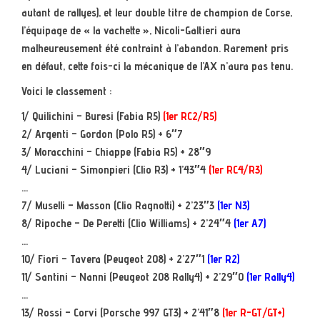
autant de rallyes), et leur double titre de champion de Corse,
l’équipage de « la vachette », Nicoli-Galtieri aura
malheureusement été contraint à l’abandon. Rarement pris
en défaut, cette fois-ci la mécanique de l’AX n’aura pas tenu.
Voici le classement :
1/ Quilichini – Buresi (Fabia R5)
(1er RC2/R5)
2/ Argenti – Gordon (Polo R5) + 6″7
3/ Moracchini – Chiappe (Fabia R5) + 28″9
4/ Luciani – Simonpieri (Clio R3) + 1’43″4
(1er RC4/R3)
…
7/ Muselli – Masson (Clio Ragnotti) + 2’23″3
(1er N3)
8/ Ripoche – De Peretti (Clio Williams) + 2’24″4
(1er A7)
…
10/ Fiori – Tavera (Peugeot 208) + 2’27″1
(1er R2)
11/ Santini – Nanni (Peugeot 208 Rally4) + 2’29″0
(1er Rally4)
…
13/ Rossi – Corvi (Porsche 997 GT3) + 2’41″8
(1er R-GT/GT+)