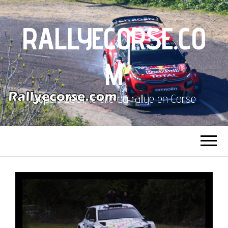
RALLYECORSE.CO
M
Depuis 2001, le site du rallye en Corse