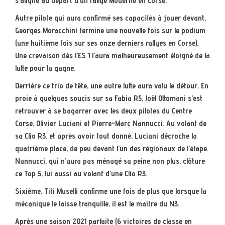
s’aligne au départ d’un rallye Moderne en Corse.
Autre pilote qui aura confirmé ses capacités à jouer devant,
Georges Moracchini termine une nouvelle fois sur le podium
(une huitième fois sur ses onze derniers rallyes en Corse).
Une crevaison dès l’ES 1 l’aura malheureusement éloigné de la
lutte pour la gagne.
Derrière ce trio de tête, une autre lutte aura valu le détour. En
proie à quelques soucis sur sa Fabia R5, Joël Ottomani s’est
retrouver à se bagarrer avec les deux pilotes du Centre
Corse, Olivier Luciani et Pierre-Marc Nannucci. Au volant de
sa Clio R3, et après avoir tout donné, Luciani décroche la
quatrième place, de peu devant l’un des régionaux de l’étape.
Nannucci, qui n’aura pas ménagé sa peine non plus, clôture
ce Top 5, lui aussi au volant d’une Clio R3.
Sixième, Titi Muselli confirme une fois de plus que lorsque la
mécanique le laisse tranquille, il est le maitre du N3.
Après une saison 2021 parfaite (6 victoires de classe en