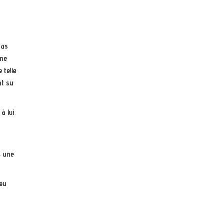
pas
mme
 telle
nt su
à lui
s une
ieu