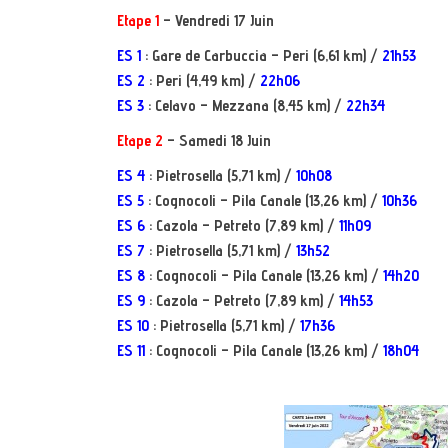
Etape 1
– Vendredi 17 Juin
ES 1
: Gare de Carbuccia – Peri (6,61 km) /
21h53
ES 2
: Peri (4,49 km) /
22h06
ES 3
: Celavo – Mezzana (8,45 km) /
22h34
Etape 2
– Samedi 18 Juin
ES 4
: Pietrosella (5,71 km) /
10h08
ES 5
:
Cognocoli – Pila Canale (13,26 km) /
10h36
ES 6
:
Cazola – Petreto (7,89 km) /
11h09
ES 7
: Pietrosella (5,71 km) /
13h52
ES 8
: Cognocoli – Pila Canale (13,26 km) /
14h20
ES 9
: Cazola – Petreto (7,89 km) /
14h53
ES 10
: Pietrosella (5,71 km) /
17h36
ES 11
: Cognocoli – Pila Canale (13,26 km) /
18h04