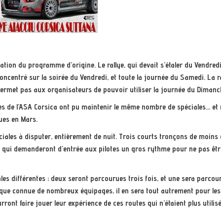
cation du programme d’origine. Le rallye, qui devait s’étaler du Vendredi
oncentré sur la soirée du Vendredi, et toute la journée du Samedi. La 
 permet pas aux organisateurs de pouvoir utiliser la journée du Dimanc
res de l’ASA Corsica ont pu maintenir le même nombre de spéciales… e
vues en Mars.
ciales à disputer, entièrement de nuit. Trois courts tronçons de moins 
, qui demanderont d’entrée aux pilotes un gros rythme pour ne pas êtr
es différentes ; deux seront parcourues trois fois, et une sera parcou
ssique connue de nombreux équipages, il en sera tout autrement pour les
rront faire jouer leur expérience de ces routes qui n’étaient plus utilis