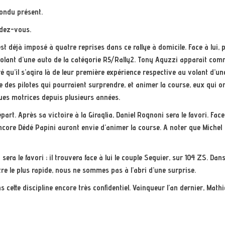
pondu présent.
ndez-vous.
est déjà imposé à quatre reprises dans ce rallye à domicile. Face à lui, 
volant d’une auto de la catégorie R5/Rally2. Tony Aguzzi apparait co
é qu’il s’agira là de leur première expérience respective au volant d’une
des pilotes qui pourraient surprendre, et animer la course, eux qui o
ues motrices depuis plusieurs années.
part. Après sa victoire à la Giraglia, Daniel Rognoni sera le favori. Face 
encore Dédé Papini auront envie d’animer la course. A noter que Michel
sera le favori ; il trouvera face à lui le couple Seguier, sur 104 ZS. Dan
être le plus rapide, nous ne sommes pas à l’abri d’une surprise.
 cette discipline encore très confidentiel. Vainqueur l’an dernier, Math