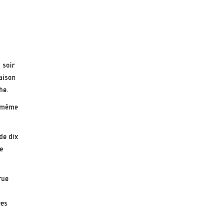
 soir
raison
he.
t même
de dix
e
rue
ées