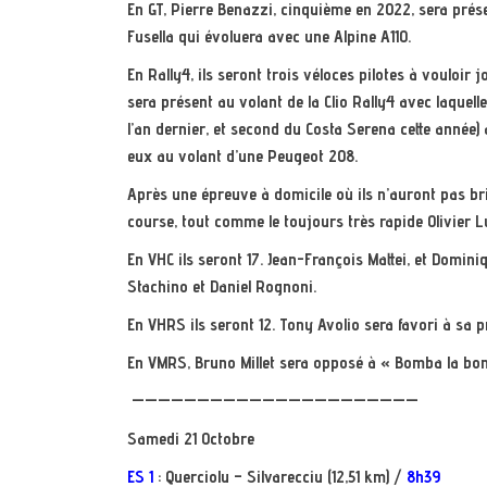
En GT, Pierre Benazzi, cinquième en 2022, sera prése
Fusella qui évoluera avec une Alpine A110.
En Rally4, ils seront trois véloces pilotes à vouloir 
sera présent au volant de la Clio Rally4 avec laquell
l’an dernier, et second du Costa Serena cette année)
eux au volant d’une Peugeot 208.
Après une épreuve à domicile où ils n’auront pas bril
course, tout comme le toujours très rapide Olivier L
En VHC ils seront 17. Jean-François Mattei, et Domin
Stachino et Daniel Rognoni.
En VHRS ils seront 12. Tony Avolio sera favori à sa 
En VMRS, Bruno Millet sera opposé à « Bomba la bo
——————————————————————
Samedi 21 Octobre
ES 1
: Querciolu – Silvarecciu (12,51 km) /
8h39