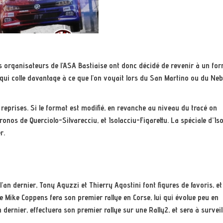
es organisateurs de l’ASA Bastiaise ont donc décidé de revenir à un fo
 qui colle davantage à ce que l’on voyait lors du San Martino ou du Ne
 reprises. Si le format est modifié, en revanche au niveau du tracé on
ronos de Querciolo-Silvarecciu, et Isolacciu-Figarettu. La spéciale d’Is
r.
l’an dernier, Tony Aguzzi et Thierry Agostini font figures de favoris, et
 Mike Coppens fera son premier rallye en Corse, lui qui évolue peu en
 dernier, effectuera son premier rallye sur une Rally2, et sera à surveill