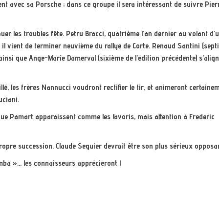
nt avec sa Porsche ; dans ce groupe il sera intéressant de suivre Pier
jouer les troubles fête. Petru Bracci, quatrième l’an dernier au volant d’
e il vient de terminer neuvième du rallye de Corte. Renaud Santini (sep
 ainsi que Ange-Marie Damerval (sixième de l’édition précédente) s’alig
lé, les frères Nannucci voudront rectifier le tir, et animeront certainem
uciani.
ique Pamart apparaissent comme les favoris, mais attention à Frederic
propre succession. Claude Seguier devrait être son plus sérieux opposa
mba »… les connaisseurs apprécieront !