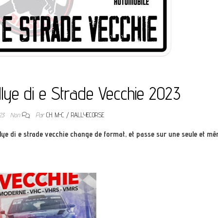
allye di e Strade Vecchie 2023
023
Non
Par
CH. M-C / RALLYECORSE
llye di e strade vecchie change de format, et passe sur une seule et m