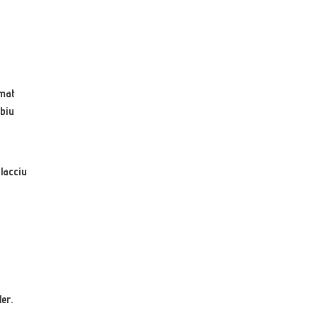
rmat
bbiu
olacciu
er.