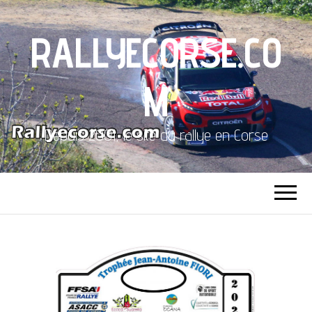
RALLYECORSE.CO
M
Depuis 2001, le site du rallye en Corse