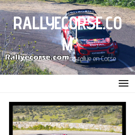
RALLYECORSE.CO
M
Depuis 2001, le site du rallye en Corse