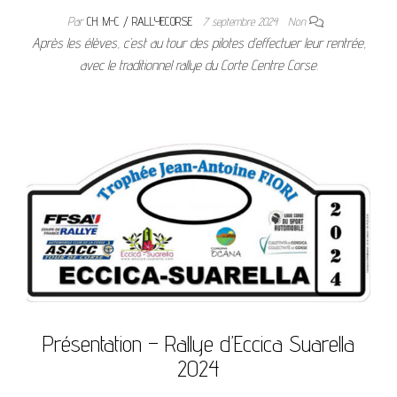
Par
CH. M-C / RALLYECORSE
7 septembre 2024
Non
Après les élèves, c’est au tour des pilotes d’effectuer leur rentrée,
avec le traditionnel rallye du Corte Centre Corse.
Présentation – Rallye d’Eccica Suarella
2024