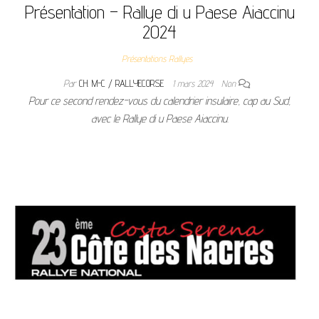
Présentation – Rallye di u Paese Aiaccinu
2024
Présentations Rallyes
Par
CH. M-C / RALLYECORSE
1 mars 2024
Non
Pour ce second rendez-vous du calendrier insulaire, cap au Sud,
avec le Rallye di u Paese Aiaccinu.