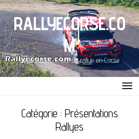
RALLYECORSE.CO
M
Depuis 2001, le site du rallye en Corse
Catégorie :
Présentations
Rallyes