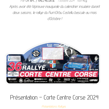
Par
CH. M-C / RALLYECORSE
1 octobre 2024
Non
Après avoir été l’épreuve inaugurale du calendrier insulaire durant
deux saisons, le rallye du Fium’Orbu Castellu bascule au mois
d’Octobre !
Présentation – Corte Centre Corse 2024
Présentations Rallyes