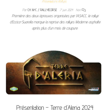
Présentations Rallyes
Par
CH. M-C / RALLYECORSE
7 juin 2024
Non
Première des deux épreuves organisées par l’ASACC, le rallye
d’Eccica-Suarella marque la reprise des rallyes Moderne asphalte
après plus d’un mois de coupure.
Présentation – Terre d’Aleria 2024