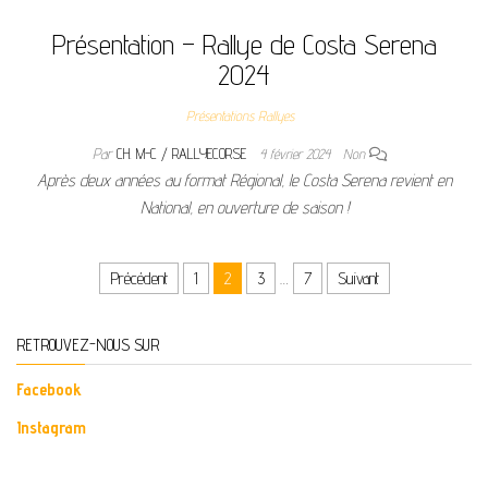
Présentation – Rallye de Costa Serena
2024
Présentations Rallyes
Par
CH. M-C / RALLYECORSE
4 février 2024
Non
Après deux années au format Régional, le Costa Serena revient en
National, en ouverture de saison !
Pagination des publications
Précédent
1
2
3
…
7
Suivant
RETROUVEZ-NOUS SUR
Facebook
Instagram